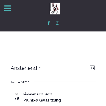
Anstehend
Veran
Ansic
Veranstaltungen
Liste
Datum
Ansic
Januar 2027
wählen.
Navig
Navig
16.01.2027 19:33
-
20:33
SA.
16
Prunk-& Galasitzung